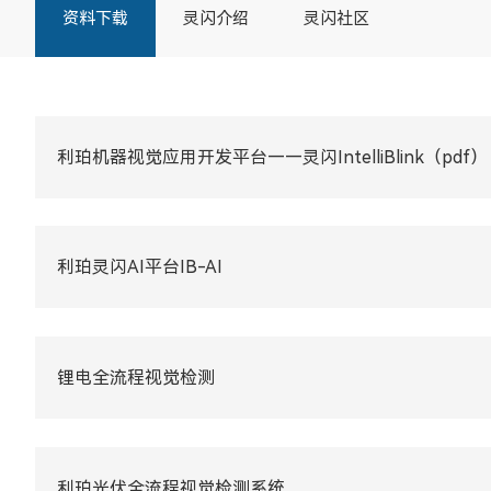
资料下载
灵闪介绍
灵闪社区
利珀机器视觉应用开发平台——灵闪IntelliBlink（pdf）
利珀灵闪AI平台IB-AI
锂电全流程视觉检测
利珀光伏全流程视觉检测系统