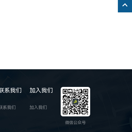
联系我们
加入我们
联系我们
加入我们
微信公众号