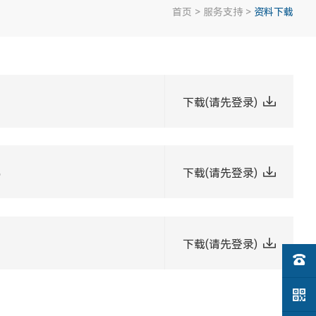
首页
>
服务支持
>
资料下载
下载(请先登录)
统
下载(请先登录)
下载(请先登录)