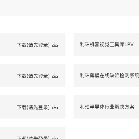
利珀机器视觉工具库LPV
下载(请先登录)
利珀薄膜在线缺陷检测系
下载(请先登录)
利珀半导体行业解决方案
下载(请先登录)
下载(请先登录)