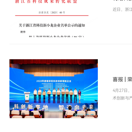
近日，浙
喜报 |
4月27日
术创新与