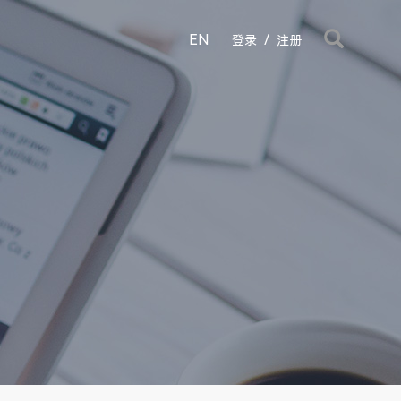
EN
/
登录
注册