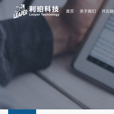
首页
关于我们
开云链