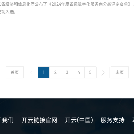
江省经济和信息化厅公布了《2024年度省级数字化服务商分类评定名单
成功入选。
首页
1
2
3
4
5
末页
于我们
开云链接官网
开云(中国)
服务支持