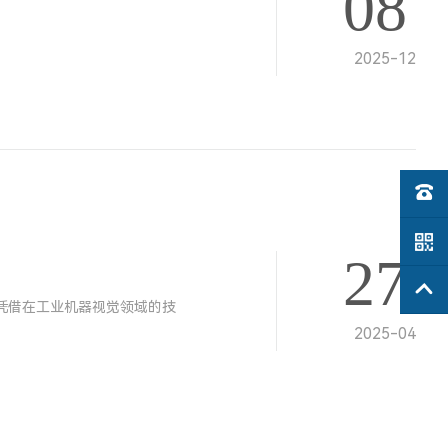
08
1
2
3
4
5
2025-12
27
技凭借在工业机器视觉领域的技
2025-04