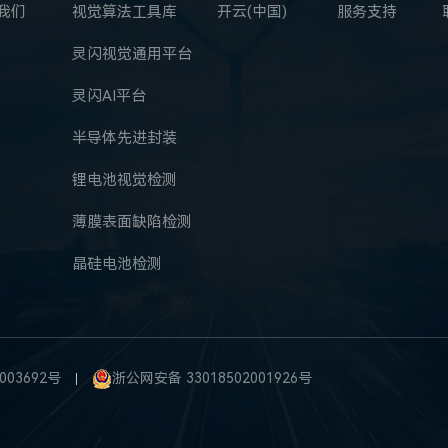
我们
视觉算法工具库
开云(中国)
服务支持
灵闪视觉通用平台
灵闪AI平台
半导体先进封装
锂电池视觉检测
薄膜表面缺陷检测
晶硅电池检测
上一页
下一页
003692号
浙公网安备 33018502001926号