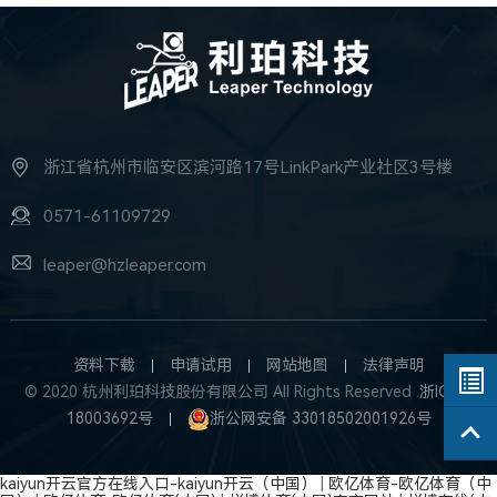
浙江省杭州市临安区滨河路17号LinkPark产业社区3号楼
0571-61109729
leaper@hzleaper.com
资料下载
申请试用
网站地图
法律声明
© 2020 杭州利珀科技股份有限公司 All Rights Reserved .
浙ICP备
18003692号
浙公网安备 33018502001926号
kaiyun开云官方在线入口-kaiyun开云（中国）
|
欧亿体育-欧亿体育（中