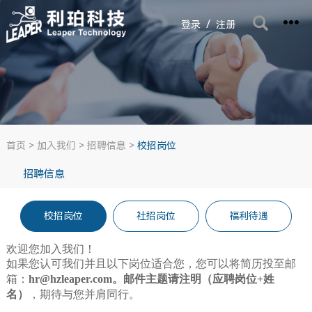
/
登录
注册
首页
>
加入我们
>
招聘信息
>
校招岗位
招聘信息
校招岗位
社招岗位
福利待遇
欢迎您加入我们！
如果您认可我们并且以下岗位适合您，您可以将简历投至邮
箱：
hr
@hzleaper.com。
邮件主题请注明（应聘岗位+姓
名）
，
期待与您并肩同行。