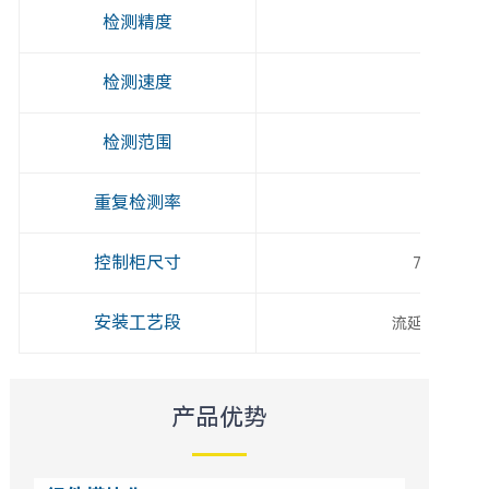
检测精度
20μm/
检测速度
500m
检测范围
600
重复检测率
>
控制柜尺寸
700mm*70
安装工艺段
流延、精密涂
产品优势