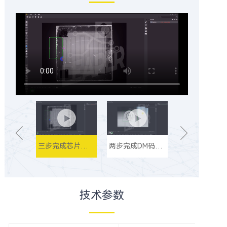
三步完成芯片宽度测量
两步完成DM码识别
芯粒高速高精度
技术参数