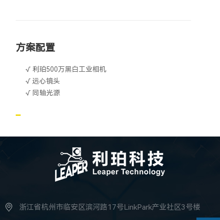
方案配置
√ 利珀500万黑白工业相机
√ 远心镜头
√ 同轴光源
浙江省杭州市临安区滨河路17号LinkPark产业社区3号楼