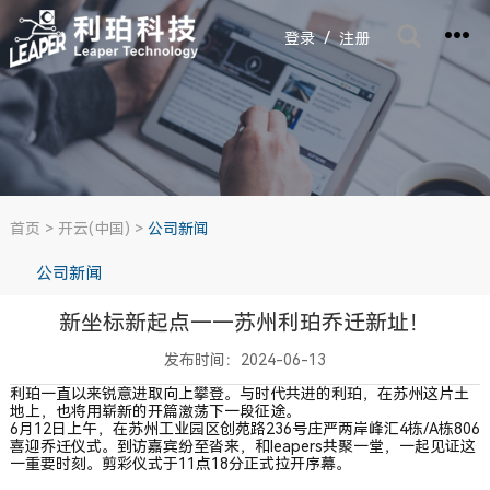
/
登录
注册
首页
>
开云(中国)
>
公司新闻
公司新闻
新坐标新起点——苏州利珀乔迁新址！
发布时间：2024-06-13
利珀一直以来锐意进取向上攀登。与时代共进的利珀，在苏州这片土
地上，也将用崭新的开篇激荡下一段征途。
6月12日上午，在苏州工业园区创苑路236号庄严两岸峰汇4栋/A栋806
喜迎乔迁仪式。到访嘉宾纷至沓来，和leapers共聚一堂，一起见证这
一重要时刻。剪彩仪式于11点18分正式拉开序幕。